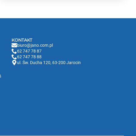
KONTAKT
biuro@jano.com.pl
62 747 78 87
62 747 78 88
ul. Św. Ducha 120, 63-200 Jarocin
ń