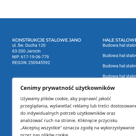
KONSTRUKCJE STALOWE JANO
HALE STALOW
ul. Św. Ducha 120
Budowa hal stal
63-200 Jarocin
Budowa hal stalo
NIP: 617-19-06-779
REGON: 250945592
Budowa hal stal
Budowa hal stal
Budowa hal stal
Cenimy prywatność użytkowników
Budowa hal stal
Używamy plików cookie, aby poprawić jakość
przeglądania, wyświetlać reklamy lub treści dostosowan
Budowa hal stal
do indywidualnych potrzeb użytkowników oraz
analizować ruch na stronie. Kliknięcie przycisku
„Akceptuj wszystkie” oznacza zgodę na wykorzystywanie
O firmie
Hale stalowe
Oferta
Referencje
Realizacje
Kontakt
Polityka 
przez nas plików cookie.