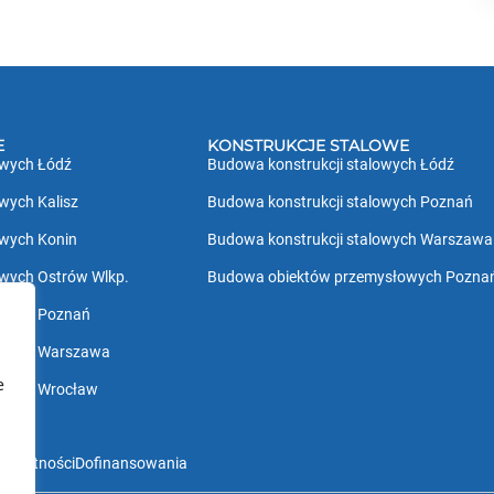
E
KONSTRUKCJE STALOWE
owych Łódź
Budowa konstrukcji stalowych Łódź
wych Kalisz
Budowa konstrukcji stalowych Poznań
owych Konin
Budowa konstrukcji stalowych Warszawa
owych Ostrów Wlkp.
Budowa obiektów przemysłowych Pozna
owych Poznań
owych Warszawa
e
owych Wrocław
Prywatności
Dofinansowania